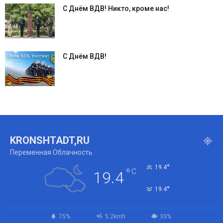
С Днём ВДВ! Никто, кроме нас!
С Днём ВДВ!
KRONSHTADT,RU
Переменная Облачность
°
19.4
°
C
19.4
°
19.4
75%
5.2kmh
33%