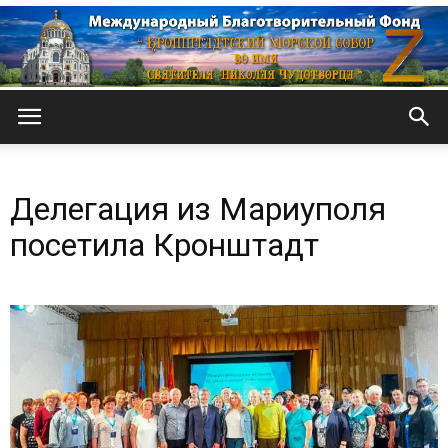
Кронштадтский
Делегация из Мариуполя
Морской
посетила Кронштадт
собор