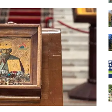
собор