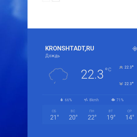
KRONSHTADT,RU
Дождь
°
22.3
°
C
22.3
°
22.3
66%
8kmh
71%
СБ
ВС
ПН
ВТ
СР
21
°
20
°
22
°
19
°
14
°