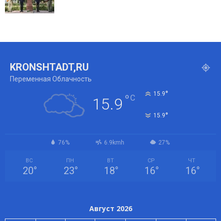
KRONSHTADT,RU
Переменная Облачность
°
15.9
°
C
15.9
°
15.9
76%
6.9kmh
27%
ВС
ПН
ВТ
СР
ЧТ
20
°
23
°
18
°
16
°
16
°
Август 2026