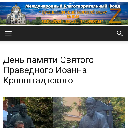
Кронштадтский
День памяти Святого
Морской
Праведного Иоанна
Кронштадтского
собор