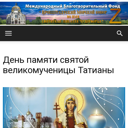
Кронштадтский
День памяти святой
Морской
великомученицы Татианы
собор