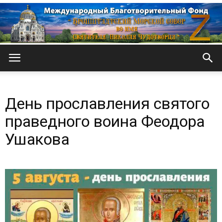
Кронштадтский
День прославления святого
Морской
праведного воина Феодора
Ушакова
собор