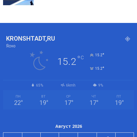
KRONSHTADT,RU
Ясно
°
15.2
°
C
15.2
°
15.2
65%
6kmh
9%
ПН
ВТ
СР
ЧТ
ПТ
22
°
19
°
17
°
17
°
19
°
Август 2026