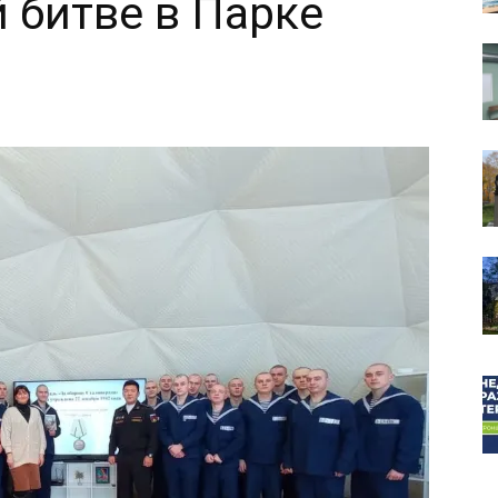
 битве в Парке
собор