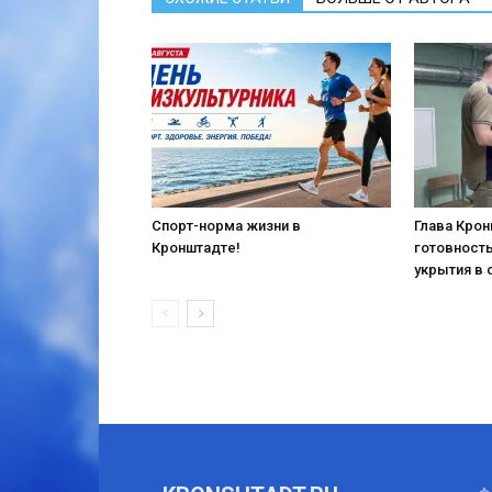
Спорт-норма жизни в
Глава Кро
Кронштадте!
готовност
укрытия в 