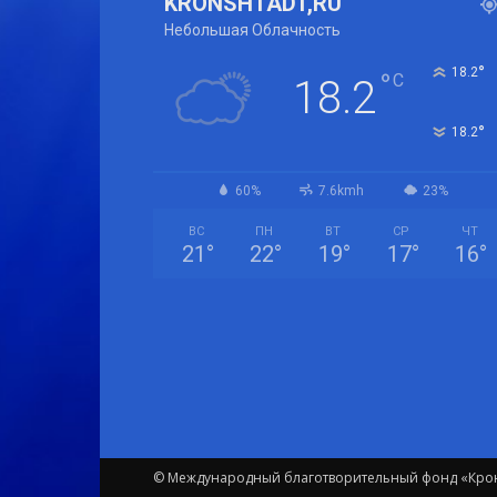
KRONSHTADT,RU
Небольшая Облачность
°
18.2
°
C
18.2
°
18.2
60%
7.6kmh
23%
ВС
ПН
ВТ
СР
ЧТ
21
°
22
°
19
°
17
°
16
°
© Международный благотворительный фонд «Крон