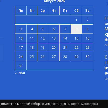
Август 2026
Пн
Вт
Ср
Чт
Пт
Сб
Вс
Н
1
2
с
М
3
4
5
6
7
8
9
к
10
11
12
13
14
15
16
В
08
17
18
19
20
21
22
23
24
25
26
27
28
29
30
С
П
31
р
в
« Июл
08
штадтский Морской собор во имя Святителя Николая Чудотворца»