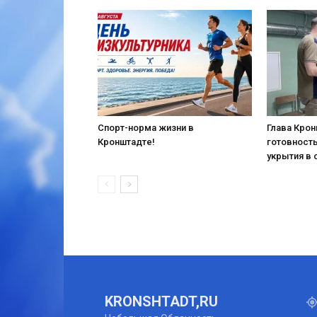
Спорт-норма жизни в
Глава Кро
Кронштадте!
готовност
укрытия в 
KRONSHTADT,RU