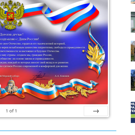
собор
1
of
1
Next