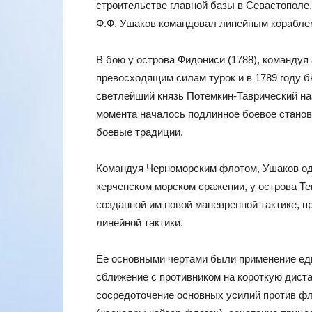
строительстве главной базы в Севастополе.
Ф.Ф. Ушаков командовал линейным корабле
В бою у острова Фидониси (1788), командуя
превосходящим силам турок и в 1789 году б
светлейший князь Потемкин-Таврический на
момента началось подлинное боевое станов
боевые традиции.
Командуя Черноморским флотом, Ушаков о
керченском морском сражении, у острова Тен
созданной им новой маневренной тактике, п
линейной тактики.
Ее основными чертами были применение ед
сближение с противником на короткую диста
сосредоточение основных усилий против фл