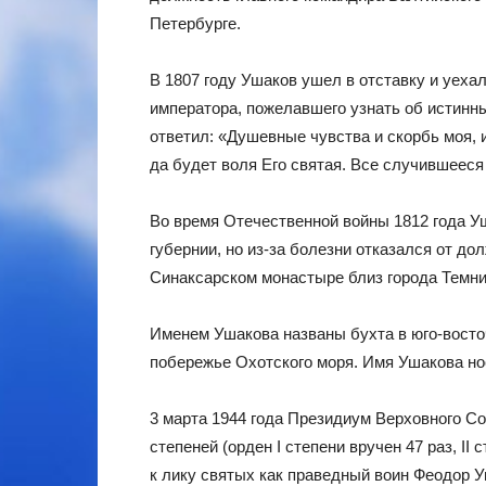
Петербурге.
В 1807 году Ушаков ушел в отставку и уеха
императора, пожелавшего узнать об истинн
ответил: «Душевные чувства и скорбь моя, 
да будет воля Его святая. Все случившеес
Во время Отечественной войны 1812 года У
губернии, но из-за болезни отказался от до
Синаксарском монастыре близ города Темни
Именем Ушакова названы бухта в юго-восто
побережье Охотского моря. Имя Ушакова но
3 марта 1944 года Президиум Верховного 
степеней (орден I степени вручен 47 раз, II
к лику святых как праведный воин Феодор У