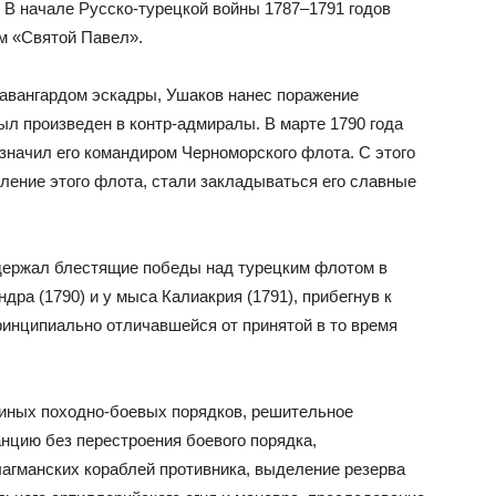
 В начале Русско-турецкой войны 1787–1791 годов
м «Святой Павел».
 авангардом эскадры, Ушаков нанес поражение
ыл произведен в контр-адмиралы. В марте 1790 года
значил его командиром Черноморского флота. С этого
ление этого флота, стали закладываться его славные
держал блестящие победы над турецким флотом в
дра (1790) и у мыса Калиакрия (1791), прибегнув к
ринципиально отличавшейся от принятой в то время
иных походно-боевых порядков, решительное
нцию без перестроения боевого порядка,
агманских кораблей противника, выделение резерва