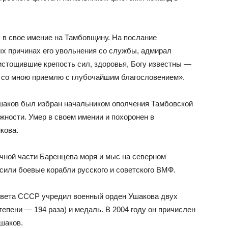
л в свое имение на Тамбовщину. На послание
ых причинах его увольнения со службы, адмирал
истощившие крепость сил, здоровья, Богу известны —
я со мною приемлю с глубочайшим благословением».
шаков был избран начальником ополчения Тамбовской
лжности. Умер в своем имении и похоронен в
кова.
чной части Баренцева моря и мыс на северном
сили боевые корабли русского и советского ВМФ.
Совета СССР учредил военный орден Ушакова двух
 степени — 194 раза) и медаль. В 2004 году он причислен
шаков.