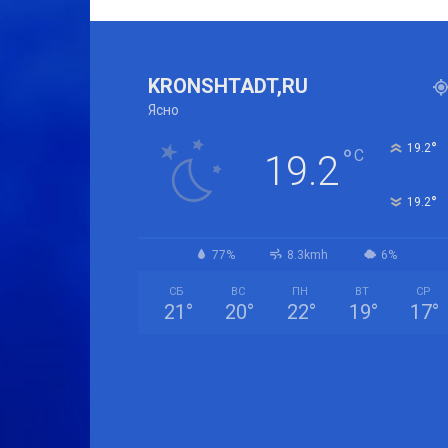
KRONSHTADT,RU
Ясно
°
19.2
°
C
19.2
°
19.2
77%
8.3kmh
6%
СБ
ВС
ПН
ВТ
СР
21
°
20
°
22
°
19
°
17
°