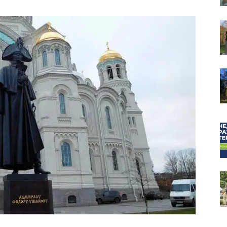
собор