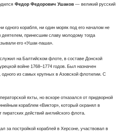
родился
Федор Федорович Ушаков
— великий русский
и одного корабля, ни один моряк под его началом не
м деятелем, принесшим славу молодому тогда
азывали его «Ушак-паша».
 служил на Балтийском флоте, в составе Донской
урецкой войне 1768–1774 годов. Был назначен
 одного из самых крупных в Азовской флотилии. С
ператорской яхты, но вскоре отказался от придворной
линейным кораблем «Виктор», который охранял в
 пиратских действий английского флота.
л за постройкой кораблей в Херсоне, участвовал в