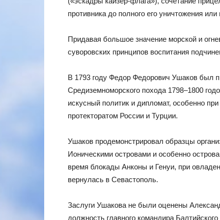
(«эскадры кайзер-флага»), сочетание прице
противника до полного его уничтожения или 
Придавая большое значение морской и огне
суворовских принципов воспитания подчине
В 1793 году Федор Федорович Ушаков был п
Средиземноморского похода 1798–1800 годо
искусный политик и дипломат, особенно пр
протекторатом России и Турции.
Ушаков продемонстрировал образцы органи
Ионическими островами и особенно острова
время блокады Анконы и Генуи, при овладе
вернулась в Севастополь.
Заслуги Ушакова не были оценены Александ
должность главного командира Балтийского