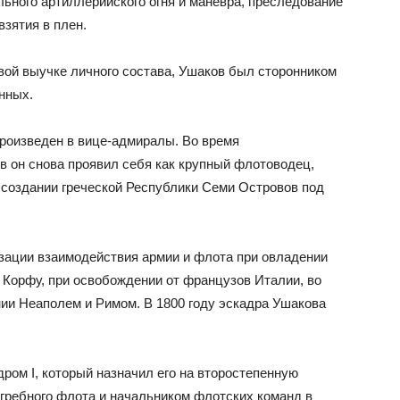
льного артиллерийского огня и маневра, преследование
взятия в плен.
вой выучке личного состава, Ушаков был сторонником
нных.
роизведен в вице-адмиралы. Во время
в он снова проявил себя как крупный флотоводец,
и создании греческой Республики Семи Островов под
зации взаимодействия армии и флота при овладении
 Корфу, при освобождении от французов Италии, во
нии Неаполем и Римом. В 1800 году эскадра Ушакова
ром I, который назначил его на второстепенную
 гребного флота и начальником флотских команд в