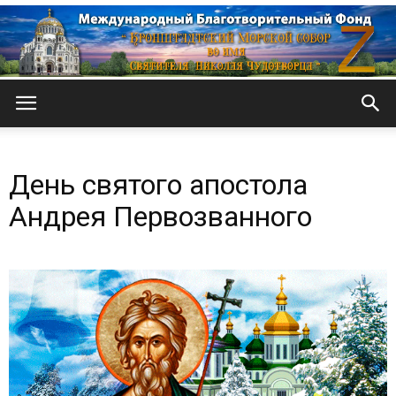
Кронштадтский
День святого апостола
Морской
Андрея Первозванного
собор