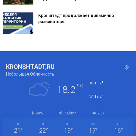
Кронштадт продолжает динамично
развиваться
KRONSHTADT,RU
Небольшая Облачность
°
18.2
°
C
18.2
°
18.2
60%
7.6kmh
23%
ВС
ПН
ВТ
СР
ЧТ
21
°
22
°
19
°
17
°
16
°