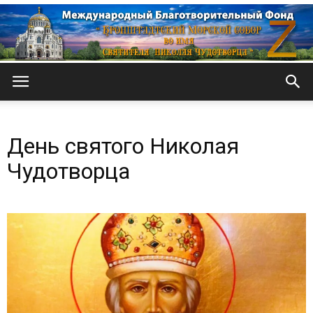
Кронштадтский
День святого Николая
Морской
Чудотворца
собор