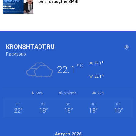
об итогах Дня ВМФ
KRONSHTADT,RU
Пасмурно
°
22.1
°
C
22.1
°
22.1
69%
2.3kmh
92%
ПТ
СБ
ВС
ПН
ВТ
22
°
18
°
18
°
18
°
16
°
Август 2026