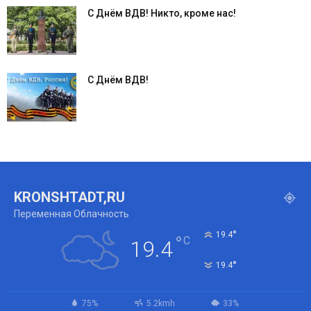
С Днём ВДВ! Никто, кроме нас!
С Днём ВДВ!
KRONSHTADT,RU
Переменная Облачность
°
19.4
°
C
19.4
°
19.4
75%
5.2kmh
33%