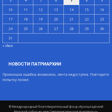
3
4
5
6
7
8
9
10
11
12
13
14
15
16
17
18
19
20
21
22
23
24
25
26
27
28
29
30
31
« Июл
НОВОСТИ ПАТРИАРХИИ
Произошла ошибка; возможно, лента недоступна. Повторите
попытку позже.
© Международный благотворительный фонд «Кронштадтский
Морской собор во имя Святителя Николая Чудотворца»