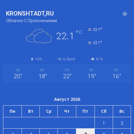
KRONSHTADT,RU
Облачно С Прояснениями
°
22.1
°
C
22.1
°
22.1
70%
6.3kmh
81%
СБ
ВС
ПН
ВТ
СР
20
°
18
°
22
°
19
°
16
°
Август 2026
Пн
Вт
Ср
Чт
Пт
Сб
Вс
1
2