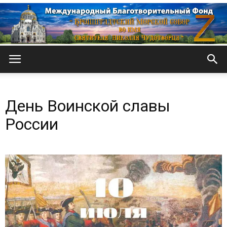
Кронштадтский
День Воинской славы
Морской
России
собор