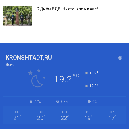
С Днём ВДВ! Никто, кроме нас!
KRONSHTADT,RU
Ясно
°
19.2
°
C
19.2
°
19.2
77%
8.3kmh
6%
СБ
ВС
ПН
ВТ
СР
21
°
20
°
22
°
19
°
17
°