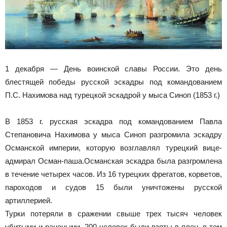
1 декабря — День воинской славы России. Это день
блестящей победы русской эскадры под командованием
П.С. Нахимова над турецкой эскадрой у мыса Синоп (1853 г.)
В 1853 г. русская эскадра под командованием Павла
Степановича Нахимова у мыса Синоп разгромила эскадру
Османской империи, которую возглавлял турецкий вице-
адмирал Осман-паша.Османская эскадра была разгромлена
в течение четырех часов. Из 16 турецких фрегатов, корветов,
пароходов и судов 15 были уничтожены русской
артиллерией.
Турки потеряли в сражении свыше трех тысяч человек
убитыми и ранеными, 200 человек были взяты в плен, в том