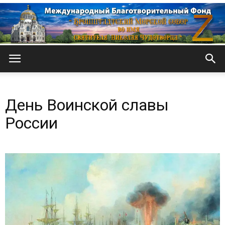
Кронштадтский
День Воинской славы
Морской
России
собор