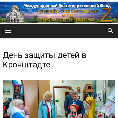
Кронштадтский
День защиты детей в
Морской
Кронштадте
собор