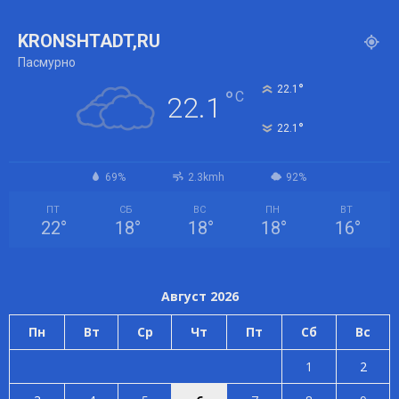
KRONSHTADT,RU
Пасмурно
°
22.1
°
C
22.1
°
22.1
69%
2.3kmh
92%
ПТ
СБ
ВС
ПН
ВТ
22
°
18
°
18
°
18
°
16
°
Август 2026
Пн
Вт
Ср
Чт
Пт
Сб
Вс
1
2