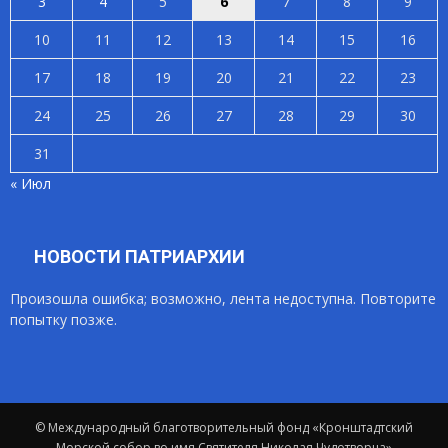
3
4
5
6
7
8
9
10
11
12
13
14
15
16
17
18
19
20
21
22
23
24
25
26
27
28
29
30
31
« Июл
НОВОСТИ ПАТРИАРХИИ
Произошла ошибка; возможно, лента недоступна. Повторите
попытку позже.
© Международный благотворительный фонд «Кронштадтский
Морской собор во имя Святителя Николая Чудотворца»