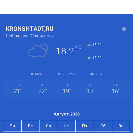
KRONSHTADT,RU
Небольшая Облачность
°
18.2
°
C
18.2
°
18.2
60%
7.6kmh
23%
ВС
ПН
ВТ
СР
ЧТ
21
°
22
°
19
°
17
°
16
°
Август 2026
Пн
Вт
Ср
Чт
Пт
Сб
Вс