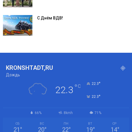
С Днём ВДВ!
KRONSHTADT,RU
Дождь
°
22.3
°
C
22.3
°
22.3
66%
8kmh
71%
СБ
ВС
ПН
ВТ
СР
21
°
20
°
22
°
19
°
14
°