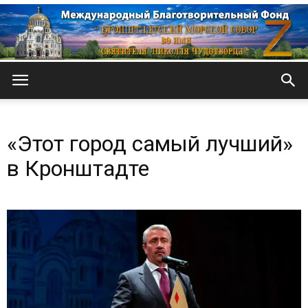
Кронштадтский
«Этот город самый лучший»
Морской
в Кронштадте
собор