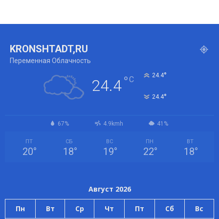
KRONSHTADT,RU
Переменная Облачность
°
24.4
°
C
24.4
°
24.4
67%
4.9kmh
41%
ПТ
СБ
ВС
ПН
ВТ
20
°
18
°
19
°
22
°
18
°
Август 2026
Пн
Вт
Ср
Чт
Пт
Сб
Вс