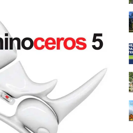
собор