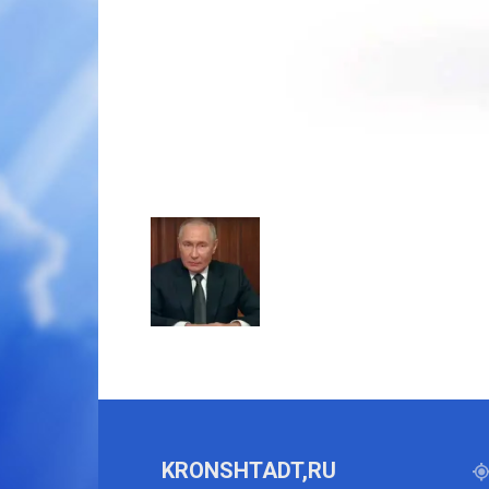
KRONSHTADT,RU