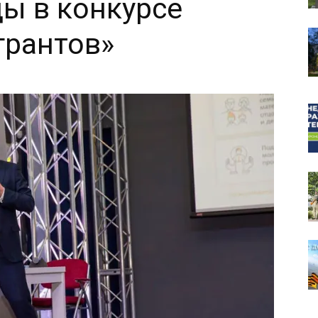
ды в конкурсе
грантов»
собор