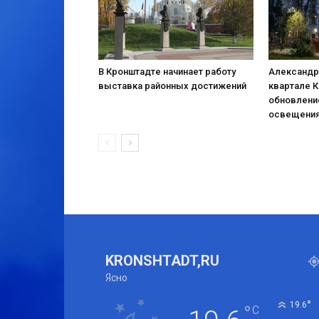
В Кронштадте начинает работу
Александр
выставка районных достижений
квартале 
обновлени
освещени
KRONSHTADT,RU
Ясно
°
19.6
°
C