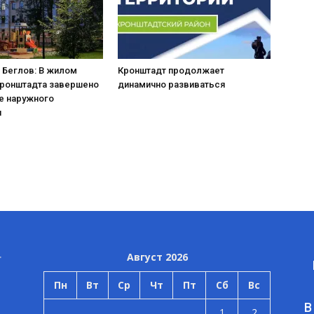
 Беглов: В жилом
Кронштадт продолжает
Кронштадта завершено
динамично развиваться
е наружного
я
Август 2026
Пн
Вт
Ср
Чт
Пт
Сб
Вс
В
1
2