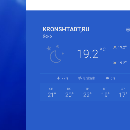
KRONSHTADT,RU
Ясно
°
19.2
°
C
19.2
°
19.2
77%
8.3kmh
6%
СБ
ВС
ПН
ВТ
СР
21
°
20
°
22
°
19
°
17
°