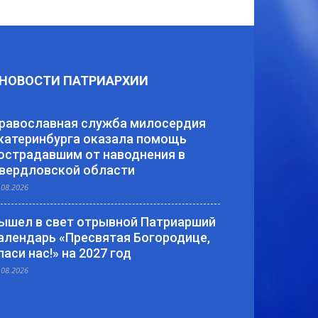
НОВОСТИ ПАТРИАРХИИ
равославная служба милосердия
катеринбурга оказала помощь
острадавшим от наводнения в
вердловской области
.08.2026
ышел в свет отрывной Патриарший
алендарь «Пресвятая Богородице,
паси нас!» на 2027 год
.08.2026