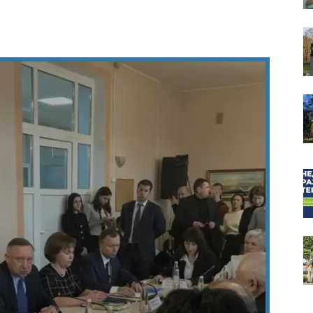
собор