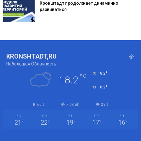
Кронштадт продолжает динамично
развиваться
KRONSHTADT,RU
Небольшая Облачность
°
18.2
°
C
18.2
°
18.2
60%
7.6kmh
23%
ВС
ПН
ВТ
СР
ЧТ
21
°
22
°
19
°
17
°
16
°