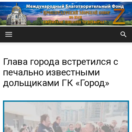
Кронштадтский
Глава города встретился с
Морской
печально известными
дольщиками ГК «Город»
собор