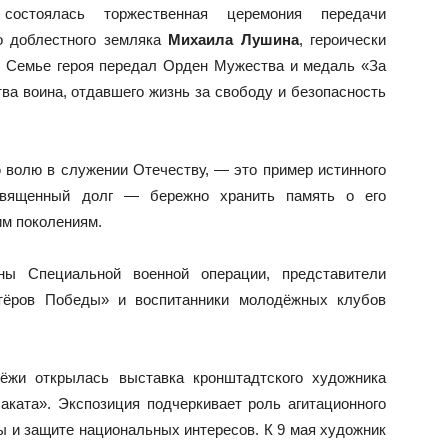
остоялась торжественная церемония передачи
о доблестного земляка
Михаила Лушина
, героически
а. Семье героя передал Орден Мужества и медаль «За
ва воина, отдавшего жизнь за свободу и безопасность
 волю в служении Отечеству, — это пример истинного
священный долг — бережно хранить память о его
им поколениям.
ны Специальной военной операции, представители
тёров Победы» и воспитанники молодёжных клубов
ёжи открылась выставка кронштадтского художника
ата». Экспозиция подчеркивает роль агитационного
ны и защите национальных интересов. К 9 мая художник