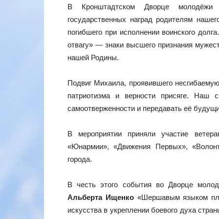
В Кронштадтском Дворце молодёжи с
государственных наград родителям нашег
погибшего при исполнении воинского долг
отвагу» — знаки высшего признания мужест
нашей Родины.
Подвиг Михаила, проявившего несгибаемую
патриотизма и верности присяге. Наш 
самоотверженности и передавать её будущ
В мероприятии приняли участие ветера
«Юнармии», «Движения Первых», «Волон
города.
В честь этого события во Дворце молод
Альберта Ищенко
«Шершавым языком плак
искусства в укреплении боевого духа стра