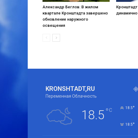
Александр Беглов: В жилом
Кронштадт
квартале Кронштадта завершено
динамично
обновление наружного
освещения
KRONSHTADT,RU
Переменная Облачность
°
18.5
°
C
18.5
°
18.5