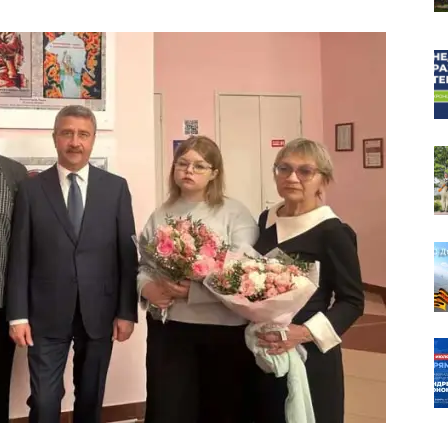
собор