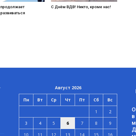
 продолжает
С Днём ВДВ! Никто, кроме нас!
 развиваться
Август 2026
Пн
Вт
Ср
Чт
Пт
Сб
Вс
О
1
2
в
м
3
4
5
6
7
8
9
Д
10
11
12
13
14
15
16