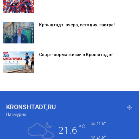
Кронштадт: вчера, сегодня, завтра!
Спорт-норма жизни в Кронштадте!
KRONSHTADT,RU
Пасмурно
°
21.6
°
C
21.6
°
21.6