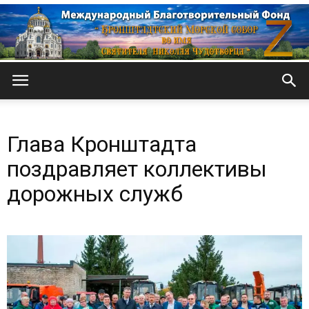
Кронштадтский
Глава Кронштадта
Морской
поздравляет коллективы
дорожных служб
собор