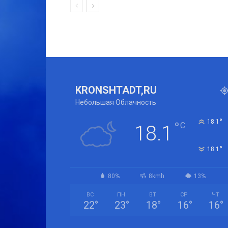
KRONSHTADT,RU
Небольшая Облачность
°
18.1
°
C
18.1
°
18.1
80%
8kmh
13%
ВС
ПН
ВТ
СР
ЧТ
22
°
23
°
18
°
16
°
16
°