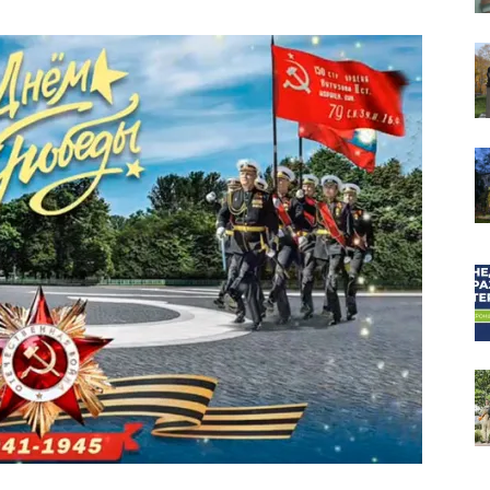
собор