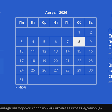
Август 2026
Пн
Вт
Ср
Чт
Пт
Сб
Вс
П
1
2
Е
п
3
4
5
6
7
8
9
С
10
11
12
13
14
15
16
07
17
18
19
20
21
22
23
В
24
25
26
27
28
29
30
к
с
31
07
« Июл
штадтский Морской собор во имя Святителя Николая Чудотворца»