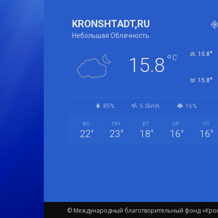
KRONSHTADT,RU
Небольшая Облачность
°
15.8
°
C
15.8
°
15.8
85%
5.3kmh
16%
ВС
ПН
ВТ
СР
ЧТ
22
°
23
°
18
°
16
°
16
°
© Международный благотворительный фонд «Крон