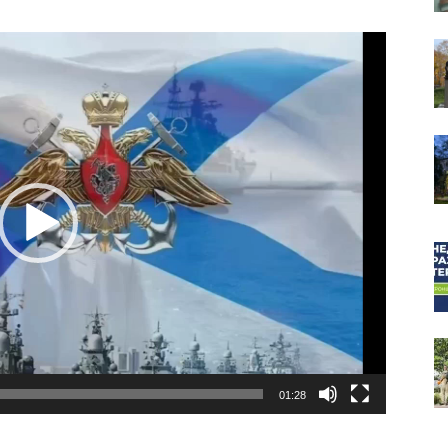
собор
01:28