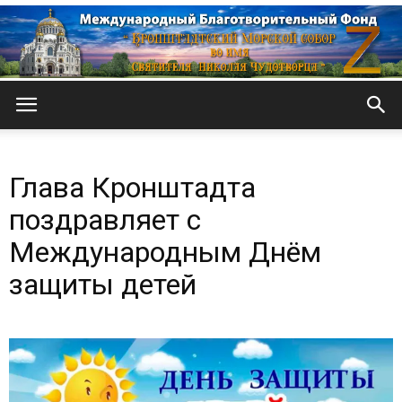
Кронштадтский
Глава Кронштадта
Морской
поздравляет с
Международным Днём
защиты детей
собор