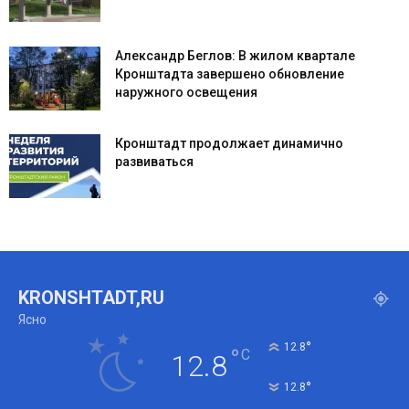
Александр Беглов: В жилом квартале
Кронштадта завершено обновление
наружного освещения
Кронштадт продолжает динамично
развиваться
KRONSHTADT,RU
Ясно
°
12.8
°
C
12.8
°
12.8