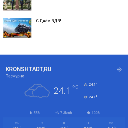
С Днём ВДВ!
KRONSHTADT,RU
Пасмурно
°
24.1
°
C
24.1
°
24.1
55%
7.3kmh
100%
СБ
ВС
ПН
ВТ
СР