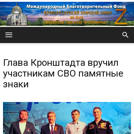
Кронштадтский
Глава Кронштадта вручил
Морской
участникам СВО памятные
знаки
собор