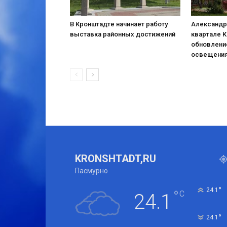
В Кронштадте начинает работу
Александр
выставка районных достижений
квартале 
обновлени
освещени
KRONSHTADT,RU
Пасмурно
°
24.1
°
C
24.1
°
24.1