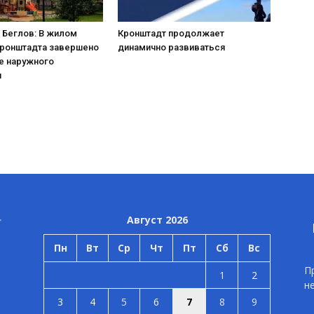
 Беглов: В жилом
Кронштадт продолжает
Кронштадта завершено
динамично развиваться
е наружного
я
Август 2026
Пн
Вт
Ср
Чт
Пт
Сб
Вс
П
1
2
н
3
4
5
6
7
8
9