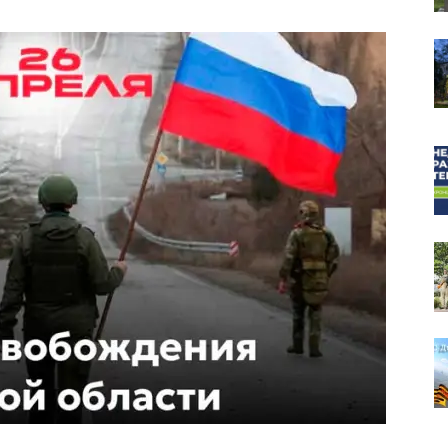
собор