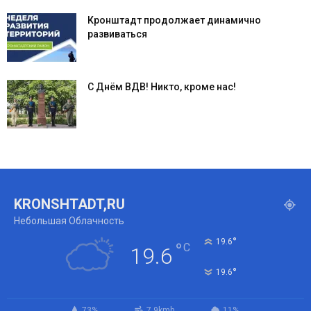
Кронштадт продолжает динамично
развиваться
С Днём ВДВ! Никто, кроме нас!
KRONSHTADT,RU
Небольшая Облачность
°
19.6
°
C
19.6
°
19.6
73%
7.9kmh
11%