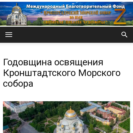
Кронштадтский
Годовщина освящения
Морской
Кронштадтского Морского
собора
собор