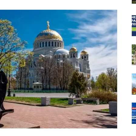
собор