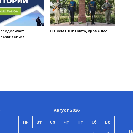
 продолжает
С Днём ВДВ! Никто, кроме нас!
 развиваться
Август 2026
Пн
Вт
Ср
Чт
Пт
Сб
Вс
П