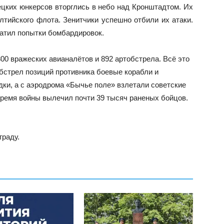
цких юнкерсов вторглись в небо над Кронштадтом. Их
лтийского флота. Зенитчики успешно отбили их атаки.
ратил попытки бомбардировок.
00 вражеских авианалётов и 892 артобстрела. Всё это
обстрел позиций противника боевые корабли и
ки, а с аэродрома «Бычье поле» взлетали советские
время войны вылечил почти 39 тысяч раненых бойцов.
граду.