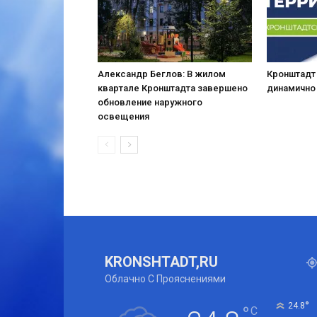
Александр Беглов: В жилом
Кронштадт
квартале Кронштадта завершено
динамично
обновление наружного
освещения
KRONSHTADT,RU
Облачно С Прояснениями
°
24.8
°
C