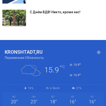
С Днём ВДВ! Никто, кроме нас!
KRONSHTADT,RU
Переменная Облачность
°
15.9
°
C
15.9
°
15.9
76%
6.9kmh
27%
ВС
ПН
ВТ
СР
ЧТ
20
°
23
°
18
°
16
°
16
°