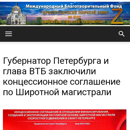
Кронштадтский
Губернатор Петербурга и
Морской
глава ВТБ заключили
концессионное соглашение
по Широтной магистрали
собор