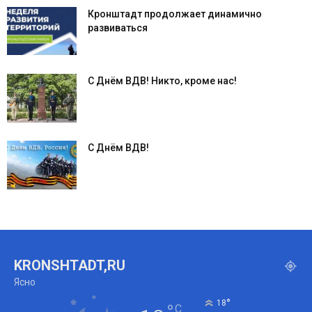
Кронштадт продолжает динамично
развиваться
С Днём ВДВ! Никто, кроме нас!
С Днём ВДВ!
KRONSHTADT,RU
Ясно
°
18
C