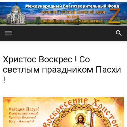
Кронштадтский
Христос Воскрес ! Со
Морской
светлым праздником Пасхи
!
собор