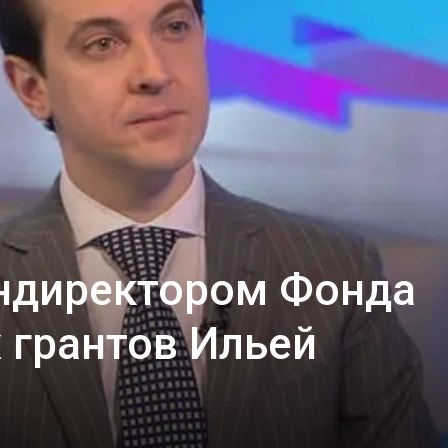
собор
ендиректором Фонда
 грантов Ильей