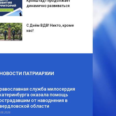
Кронштадт продолжает
динамично развиваться
С Днём ВДВ! Никто, кроме
нас!
НОВОСТИ ПАТРИАРХИИ
равославная служба милосердия
катеринбурга оказала помощь
острадавшим от наводнения в
вердловской области
.08.2026