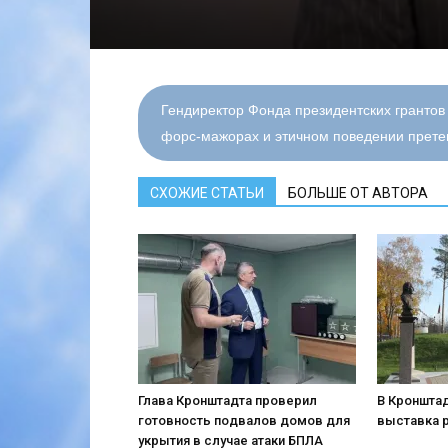
Гендиректор Фонда президентских грантов
форс-мажорах и этичном поведении претен
СХОЖИЕ СТАТЬИ
БОЛЬШЕ ОТ АВТОРА
Глава Кронштадта проверил
В Кронштад
готовность подвалов домов для
выставка 
укрытия в случае атаки БПЛА