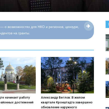
 — о возможностях для НКО и регионов, цензуре,
дентов на гранты.
те начинает работу
Александр Беглов: В жилом
районных достижений
квартале Кронштадта завершено
обновление наружного