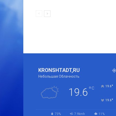
KRONSHTADT,RU
Небольшая Облачность
°
19.6
°
C
19.6
°
19.6
73%
7.9kmh
11%