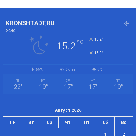
KRONSHTADT,RU
Ясно
°
15.2
°
C
15.2
°
15.2
65%
6kmh
9%
ПН
ВТ
СР
ЧТ
ПТ
22
°
19
°
17
°
17
°
19
°
Август 2026
Пн
Вт
Ср
Чт
Пт
Сб
Вс
1
2