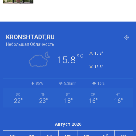
KRONSHTADT,RU
Небольшая Облачность
°
15.8
°
C
15.8
°
15.8
85%
5.3kmh
16%
ВС
ПН
ВТ
СР
ЧТ
22
°
23
°
18
°
16
°
16
°
Август 2026