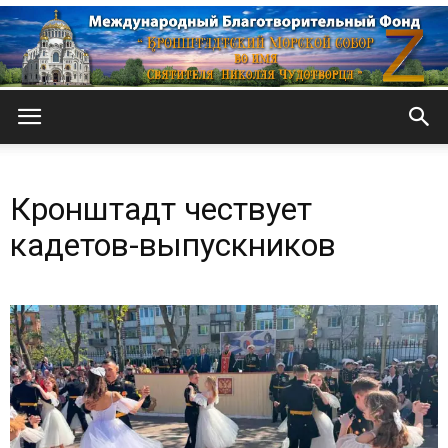
Кронштадтский
Кронштадт чествует
Морской
кадетов-выпускников
собор