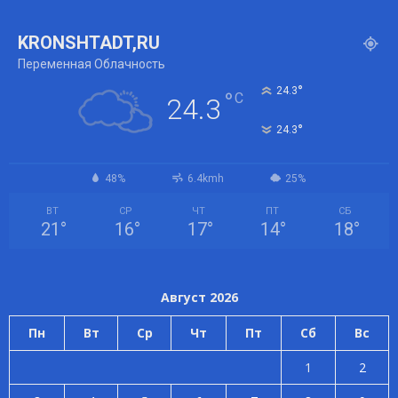
KRONSHTADT,RU
Переменная Облачность
°
24.3
°
C
24.3
°
24.3
48%
6.4kmh
25%
ВТ
СР
ЧТ
ПТ
СБ
21
°
16
°
17
°
14
°
18
°
Август 2026
Пн
Вт
Ср
Чт
Пт
Сб
Вс
1
2