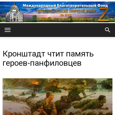
Кронштадтский
Кронштадт чтит память
Морской
героев-панфиловцев
собор