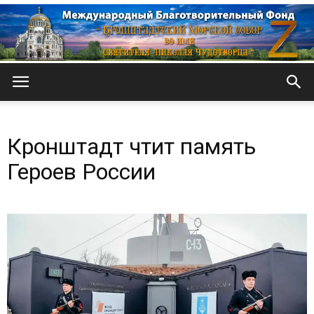
Кронштадтский
Кронштадт чтит память
Морской
Героев России
собор