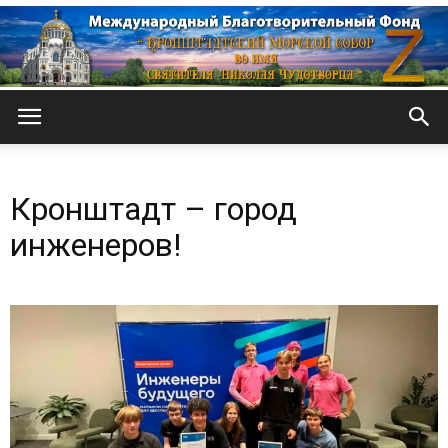
Кронштадтский
Кронштадт – город
Морской
инженеров!
собор