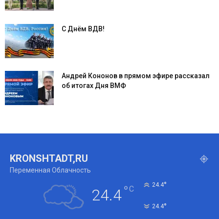
С Днём ВДВ!
Андрей Кононов в прямом эфире рассказал
об итогах Дня ВМФ
KRONSHTADT,RU
Переменная Облачность
°
24.4
°
C
24.4
°
24.4