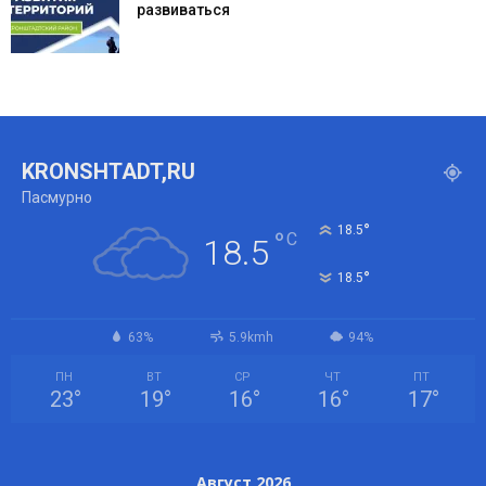
развиваться
KRONSHTADT,RU
Пасмурно
°
18.5
°
C
18.5
°
18.5
63%
5.9kmh
94%
ПН
ВТ
СР
ЧТ
ПТ
23
°
19
°
16
°
16
°
17
°
Август 2026