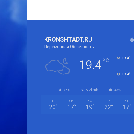
KRONSHTADT,RU
Переменная Облачность
°
19.4
°
C
19.4
°
19.4
75%
5.2kmh
33%
ПТ
СБ
ВС
ПН
ВТ
20
°
17
°
19
°
22
°
17
°