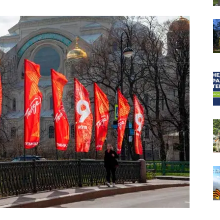
собор