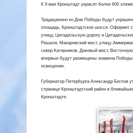
К 9 мая Кронштадт украсят более 600 элем
Традиционно ко Дню Победы будут украшены
площадь, Кронштадтское шоссе. Оформят с
улицу, Цитадельскую дорогу и Цитадельское
Рошаля, Макаровский мост, улицу Аммермана
сквер Катерников, Доковый мост, Восточную
впервые будут размещены знамена Победы и
освещения.
Губернатор Петербурга Александр Беглов у
странице Кронштадтский район в ближайшее
Кронштадте.