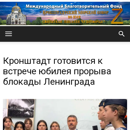
Кронштадтский
Кронштадт готовится к
Морской
встрече юбилея прорыва
блокады Ленинграда
собор