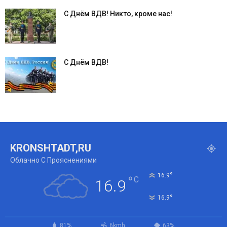
С Днём ВДВ! Никто, кроме нас!
С Днём ВДВ!
KRONSHTADT,RU
Облачно С Прояснениями
°
16.9
°
C
16.9
°
16.9
81%
6kmh
63%