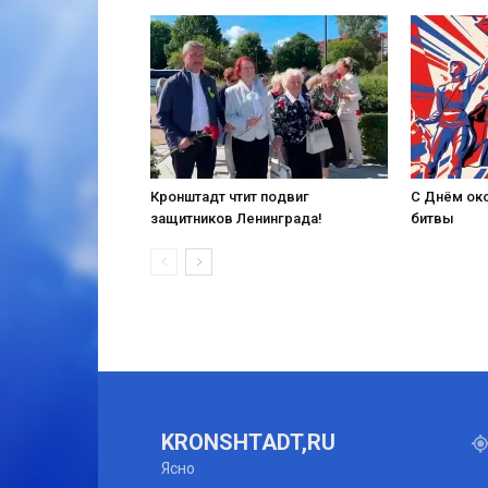
Кронштадт чтит подвиг
С Днём ок
защитников Ленинграда!
битвы
KRONSHTADT,RU
Ясно