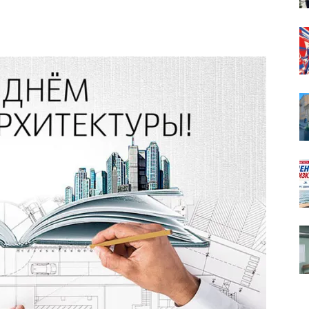
собор