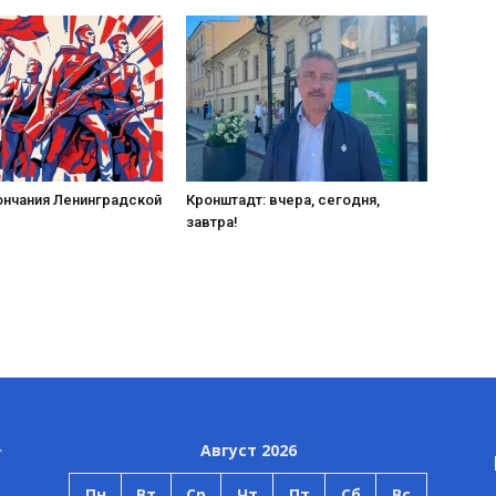
ончания Ленинградской
Кронштадт: вчера, сегодня,
завтра!
Август 2026
Пн
Вт
Ср
Чт
Пт
Сб
Вс