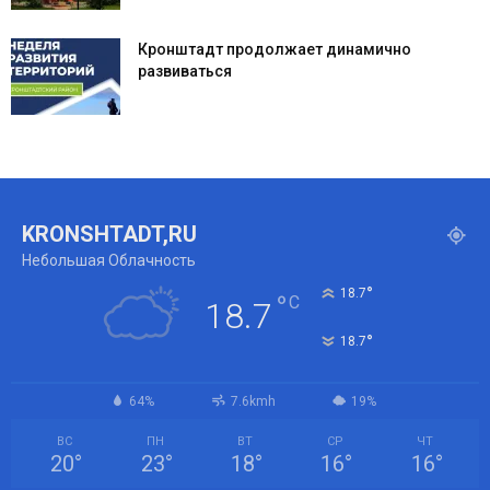
Кронштадт продолжает динамично
развиваться
KRONSHTADT,RU
Небольшая Облачность
°
18.7
°
C
18.7
°
18.7
64%
7.6kmh
19%
ВС
ПН
ВТ
СР
ЧТ
20
°
23
°
18
°
16
°
16
°