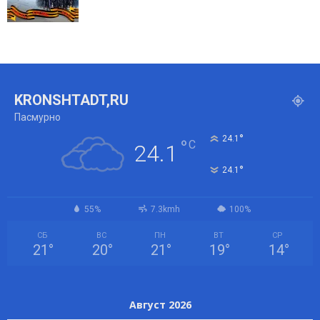
KRONSHTADT,RU
Пасмурно
°
24.1
°
C
24.1
°
24.1
55%
7.3kmh
100%
СБ
ВС
ПН
ВТ
СР
21
°
20
°
21
°
19
°
14
°
Август 2026