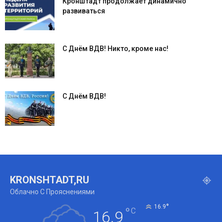
Кронштадт продолжает динамично
развиваться
С Днём ВДВ! Никто, кроме нас!
С Днём ВДВ!
KRONSHTADT,RU
Облачно С Прояснениями
°
16.9
°
C
16.9