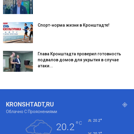
Спорт-норма жизни в Кронштадте!
Глава Кронштадта проверил готовность
подвалов домов для укрытия в случае
атаки...
KRONSHTADT,RU
Облачно С Прояснениями
°
20.2
°
C
20.2
°
20.2