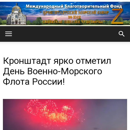
Кронштадтский
Кронштадт ярко отметил
Морской
День Военно-Морского
Флота России!
собор