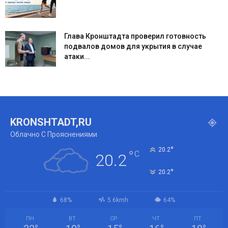
Глава Кронштадта проверил готовность
подвалов домов для укрытия в случае
атаки...
KRONSHTADT,RU
Облачно С Прояснениями
°
20.2
°
C
20.2
°
20.2
68%
5.6kmh
64%
ПН
ВТ
СР
ЧТ
ПТ