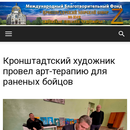
Кронштадтский
Кронштадтский художник
Морской
провел арт-терапию для
раненых бойцов
собор